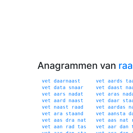
Anagrammen van
raa
vet
daarnaast
vet
aards
ta
vet
data
snaar
vet
daast
na
vet
aars
nadat
vet
aras
nad
vet
aard
naast
vet
daar
sta
vet
naast
raad
vet
aardas
n
vet
ara
staand
vet
aansta
d
vet
aas
dra
nat
vet
aas
nat
vet
aan
rad
tas
vet
aar
dan