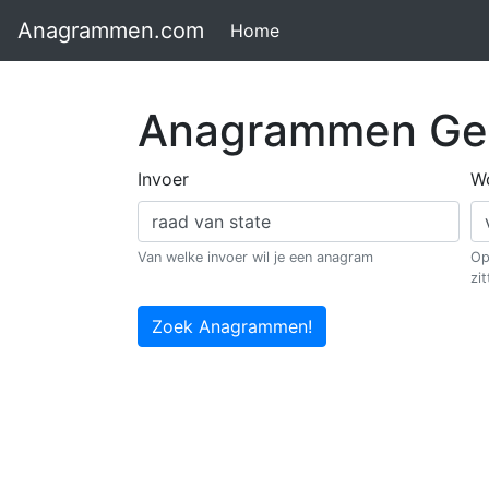
Anagrammen.com
Home
(current)
Anagrammen Ge
Invoer
W
Van welke invoer wil je een anagram
Op
zit
Zoek Anagrammen!