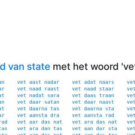
d van state
met het woord 've
an
vet
aast
nadar
vet
adat
naars
ve
ar
vet
naad
raast
vet
naad
staar
ve
at
vet
nadat
sara
vet
daas
traan
ve
an
vet
daar
satan
vet
daar
naast
ve
at
vet
daarna
tas
vet
daarna
sta
ve
ar
vet
aansta
dra
vet
aansta
rad
ve
rad
vet
aar
das
nat
vet
ara
das
nat
ve
tas
vet
ara
dan
tas
vet
aan
dar
sta
ve