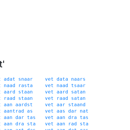
t'
t
adat
snaar
vet
data
naars
t
naad
rasta
vet
naad
tsaar
t
aard
staan
vet
aard
satan
t
raad
staan
vet
raad
satan
t
aan
aardst
vet
aar
staand
t
aantrad
as
vet
aas
dar
nat
t
aan
dar
tas
vet
aan
dra
tas
t
aan
dra
sta
vet
aan
rad
sta