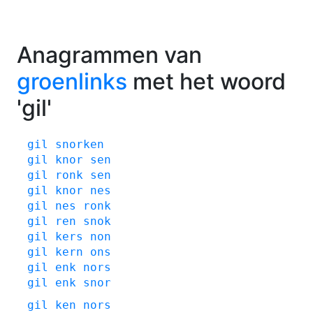
Anagrammen van
groenlinks
met het woord
'gil'
gil
snorken
gil
knor
sen
gil
ronk
sen
gil
knor
nes
gil
nes
ronk
gil
ren
snok
gil
kers
non
gil
kern
ons
gil
enk
nors
gil
enk
snor
gil
ken
nors