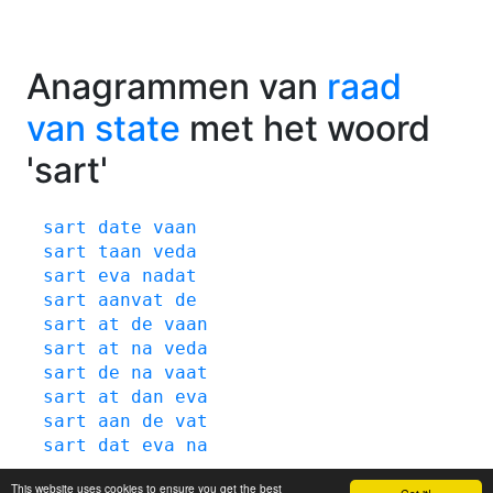
Anagrammen van
raad
van state
met het woord
'sart'
sart
date
vaan
sart
taan
veda
sart
eva
nadat
sart
aanvat
de
sart
at
de
vaan
sart
at
na
veda
sart
de
na
vaat
sart
at
dan
eva
sart
aan
de
vat
sart
dat
eva
na
This website uses cookies to ensure you get the best